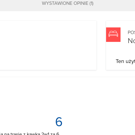
WYSTAWIONE OPINIE
(1)
PO
N
Ten uży
6
a na trasie z kawką 2w1 za 6