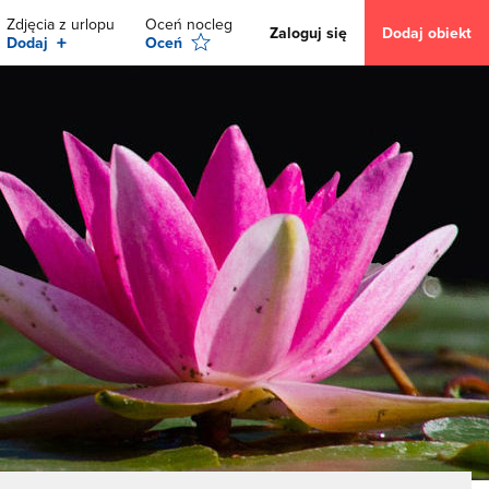
Zdjęcia z urlopu
Oceń nocleg
Zaloguj się
Dodaj obiekt
+
Dodaj
Oceń