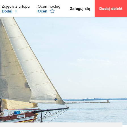
Zdjęcia z urlopu
Oceń nocleg
Zaloguj się
Dodaj obiekt
+
Dodaj
Oceń