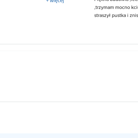
+ więcej
,trzymam mocno kci
straszył pustka i zni