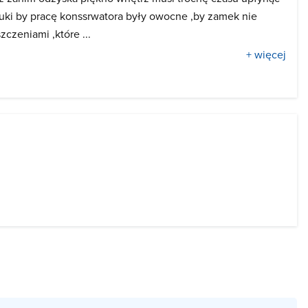
uki by pracę konssrwatora były owocne ,by zamek nie
szczeniami ,które ...
+ więcej