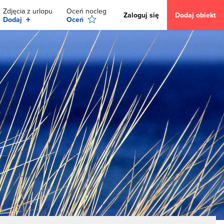
Zdjęcia z urlopu
Oceń nocleg
Zaloguj się
Dodaj obiekt
+
Dodaj
Oceń