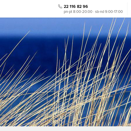
22 116 82 96
pn-pt 8:00-20:00 · sb-nd 9:00-17:00