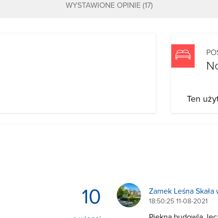
WYSTAWIONE OPINIE
(17)
PO
N
Ten uży
10
Zamek Leśna Skała 
18:50:25 11-08-2021
Piękna budowla ,lec