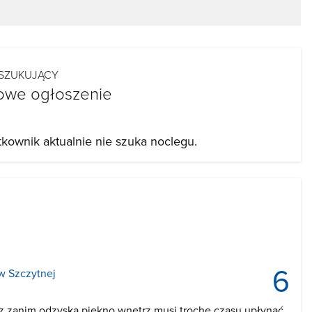
SZUKUJĄCY
owe ogłoszenie
tkownik aktualnie nie szuka noclegu.
6
w Szczytnej
z zanim odzyska piękno wnętrz musi trochę czasu upłynąć